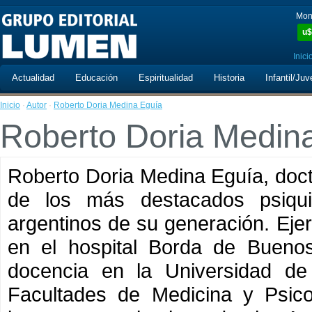
Mon
u$
Inici
Actualidad
Educación
Espiritualidad
Historia
Infantil/Juv
Inicio
·
Autor
·
Roberto Doria Medina Eguía
Roberto Doria Medin
Roberto Doria Medina Eguía, doct
de los más destacados psiquia
argentinos de su generación. Ejerc
en el hospital Borda de Buenos 
docencia en la Universidad de
Facultades de Medicina y Psic