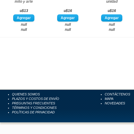
mito y arte
unidad
u$13
u$16
u$16
null
null
null
null
null
null
QUIENES SOMOS
CONTÁCTENOS
PLAZOS Y COSTOS DE ENVÍO
MAPA
PREGUNTAS FRECUENTES
NOVEDADES
TÉRMINOS Y CONDICIONES
POLÍTICAS DE PRIVACIDAD