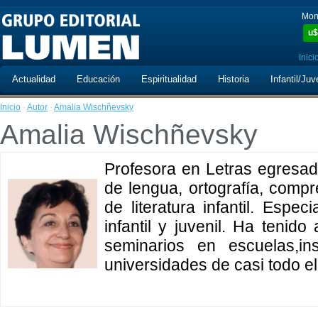
Mon
u$
Inici
Actualidad
Educación
Espiritualidad
Historia
Infantil/Juv
Inicio
·
Autor
·
Amalia Wischñevsky
Amalia Wischñevsky
Profesora en Letras egresad
de lengua, ortografía, compr
de literatura infantil. Espec
infantil y juvenil. Ha tenido
seminarios en escuelas,ins
universidades de casi todo el