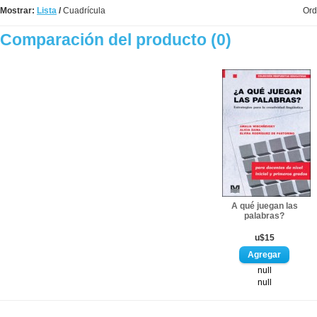
Mostrar:
Lista
/
Cuadrícula
Ord
Comparación del producto (0)
A qué juegan las
palabras?
u$15
null
null