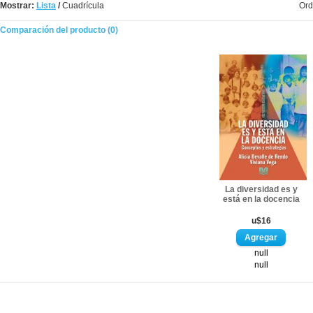
Mostrar:
Lista
/
Cuadrícula
Ord
Comparación del producto (0)
La diversidad es y
está en la docencia
u$16
null
null