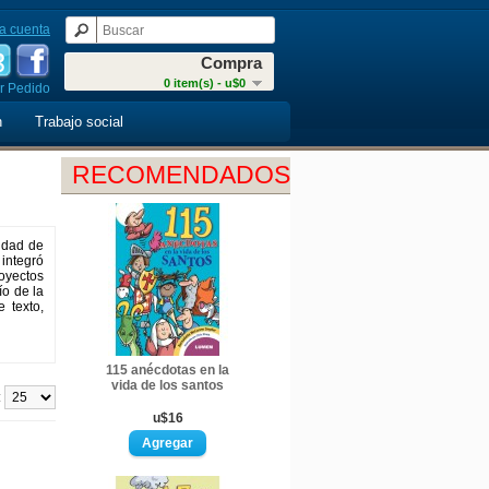
a cuenta
Compra
0 item(s) - u$0
r Pedido
n
Trabajo social
RECOMENDADOS
sidad de
 integró
royectos
ío de la
 texto,
115 anécdotas en la
vida de los santos
:
u$16