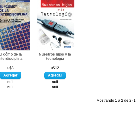
El cómo de la
Nuestros hijos y la
nterdisciplina
tecnología
u$8
u$12
null
null
null
null
Mostrando 1 a 2 de 2 (