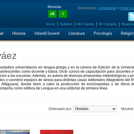
Moneda
Bienvenido,
conectarse
o
crear un
u$
$
Inicio
Autores
Mi Cuenta
Mi Compra
Realiza
ad
Historia
Infantil/Juvenil
Literatura
Psicología
Religió
váez
 estudios universitarios en lengua griega y en la carrera de Edición de la Univer
dolescentes como docente y tutora. Dictó cursos de capacitación para docentes e
vicios a las escuelas. Además, es autora de diversas propuestas metodológicas y p
s y coordinó equipos de tareas para distintas casas editoriales (Magisterio del R
, Alfaguara), donde llevó a cabo la producción de enciclopedias y de libros de
esempeña como editora de Lengua en una editorial de primera línea.
Ordenado por:
Mostrar