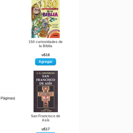
150 curiosidades de
la Biblia
u$16
1 Páginas)
San Francisco de
Asís
u$17