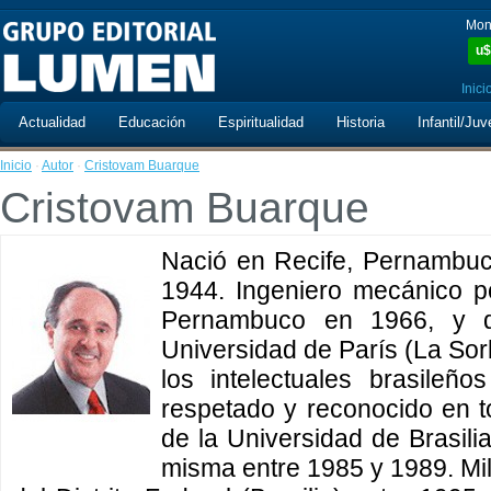
Mon
u$
Inici
Actualidad
Educación
Espiritualidad
Historia
Infantil/Juv
Inicio
·
Autor
·
Cristovam Buarque
Cristovam Buarque
Nació en Recife, Pernambuco
1944. Ingeniero mecánico p
Pernambuco en 1966, y d
Universidad de París (La So
los intelectuales brasileño
respetado y reconocido en to
de la Universidad de Brasili
misma entre 1985 y 1989. Mili