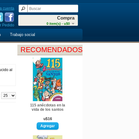
a cuenta
Compra
0 item(s) - u$0
r Pedido
n
Trabajo social
RECOMENDADOS
ucido al
:
115 anécdotas en la
vida de los santos
u$16