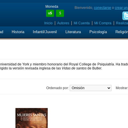
Moneda
Bienvenido,
conectarse
o
crear un
u$
$
Inicio
Autores
Mi Cuenta
Mi Compra
Realiza
ad
Historia
Infantil/Juvenil
Literatura
Psicología
Religió
Universidad de York y miembro honorario del Royal College de Psiquiatría. Ha trad
igido la versión revisada inglesa de las
Vidas de santos
de Butler.
Ordenado por:
Mostrar