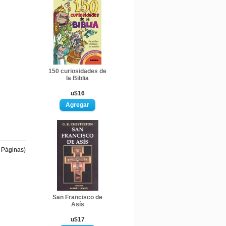
150 curiosidades de
la Biblia
u$16
1 Páginas)
San Francisco de
Asís
u$17