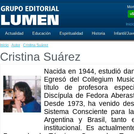
Mon
u$
Inici
Actualidad
Educación
Espiritualidad
Historia
Infantil/Juv
Inicio
·
Autor
·
Cristina Suárez
Cristina Suárez
Nacida en 1944, estudió da
Egresó del Collegium Musi
título de profesora espec
Discípula de Fedora Aberas
Desde 1973, ha venido desa
Sistema Consciente para l
Argentina y Brasil, tanto
institucional. Es actualme