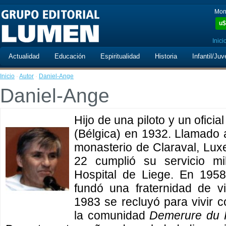
Mon
u$
Inici
Actualidad
Educación
Espiritualidad
Historia
Infantil/Juv
Inicio
·
Autor
·
Daniel-Ange
Daniel-Ange
Hijo de una piloto y un ofici
(Bélgica) en 1932. Llamado a 
monasterio de Claraval, Lux
22 cumplió su servicio mi
Hospital de Liege. En 195
fundó una fraternidad de v
1983 se recluyó para vivir 
la comunidad
Demerure du 