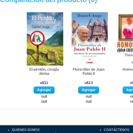
El perdón, cirugía
Florecillas de Juan
Homo
divina
Pablo II
u$11
u$13
u
null
null
n
null
null
n
QUIENES SOMOS
CONTÁCTENOS