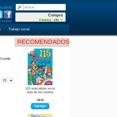
a cuenta
Compra
0 item(s) - u$0
r Pedido
n
Trabajo social
RECOMENDADOS
(Comité
:
115 anécdotas en la
vida de los santos
u$16