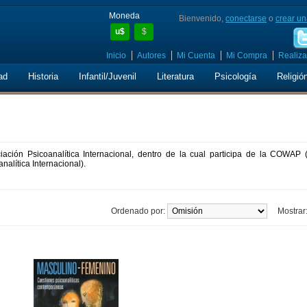
Moneda
Bienvenido,
conectarse
o
crear un
u$
$
Inicio
Autores
Mi Cuenta
Mi Compra
Realiza
ad
Historia
Infantil/Juvenil
Literatura
Psicología
Religió
ación Psicoanalítica Internacional, dentro de la cual participa de la COWAP 
nalítica Internacional).
Ordenado por:
Mostrar