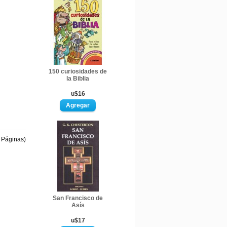
150 curiosidades de
la Biblia
u$16
1 Páginas)
San Francisco de
Asís
u$17