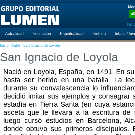
Mon
u$
Inici
Actualidad
Educación
Espiritualidad
Historia
Infantil/Juv
Inicio
·
Autor
·
San Ignacio de Loyola
San Ignacio de Loyola
Nació en Loyola, España, en 1491. En su j
hasta ser herido en una batalla. La le
durante su convalescencia lo influenci
decidió imitar sus ejemplos y consagrar 
estadía en Tierra Santa (en cuya estanc
asceta que le llevará a la escritura d
luego cursó estudios en Barcelona, Alc
donde obtuvo sus primeros discípulos. 