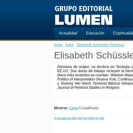
Actualidad
Educación
Espiritualid
Inicio
·
Autor
·
Elisabeth Schüssler Fiorenza
Elisabeth Schüssl
Alemana de origen, es doctora en Teología p
EE.UU. Sus áreas de trabajo incluyen la hermené
libros más recientes se cuentan:
Wisdom Ways: 
Politics of Interpretation
(Nueva York, Continuu
y
Sharing Her Word: Feminist Biblical Interpre
Journal of Feminist Studies in Religion
.
Mostrar:
Lista
/
Cuadrícula
Comparación del producto (0)