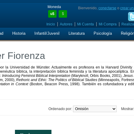
Moneda
Bienvenido,
conectarse
o
crear un
u$
$
Inicio
Autores
Mi Cuenta
Mi Compra
Realiza
ad
Historia
Infantil/Juvenil
Literatura
Psicología
Religió
er Fiorenza
or la Universidad de Münster. Actualmente es profesora en la Harvard Divinity 
utica bíblica, la interpretación bíblica feminista y la literatura apocalíptica. E
Introducing Feminist Biblical Interpretation
(Maryknoll, Orbis Books, 2001),
Jesus 
m, 2000),
Rethoric and Ethic: The Politics of Biblical Studies
(Minneapolis, Fortres
tation in Context
(Boston, Beacon Press, 1998). También es cofundadora y edit
Ordenado por:
Mostrar