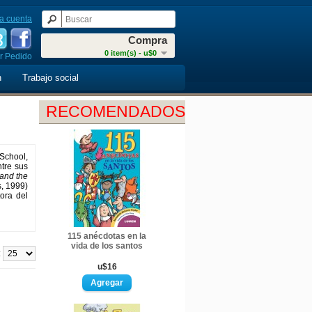
a cuenta
Compra
0 item(s) - u$0
r Pedido
n
Trabajo social
RECOMENDADOS
School,
ntre sus
and the
s, 1999)
ora del
115 anécdotas en la
vida de los santos
:
u$16