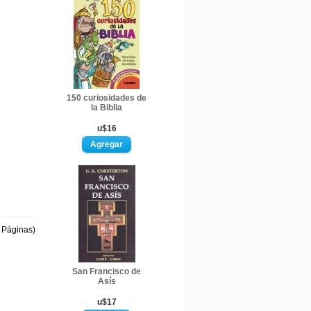
150 curiosidades de
la Biblia
u$16
1 Páginas)
San Francisco de
Asís
u$17