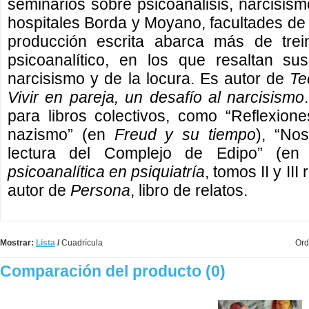
seminarios sobre psicoanálisis, narcisism
hospitales Borda y Moyano, facultades de 
producción escrita abarca más de trei
psicoanalítico, en los que resaltan su
narcisismo y de la locura. Es autor de
Te
Vivir en pareja, un desafío al narcisismo
para libros colectivos, como “Reflexion
nazismo” (en
Freud y su tiempo
), “No
lectura del Complejo de Edipo” (e
psicoanalítica en psiquiatría
, tomos II y II
autor de
Persona
, libro de relatos.
Mostrar:
Lista
/
Cuadrícula
Ord
Comparación del producto (0)