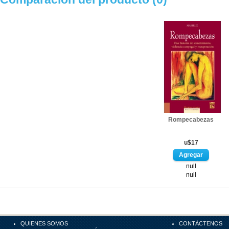
Rompecabezas
u$17
null
null
QUIENES SOMOS
CONTÁCTENOS