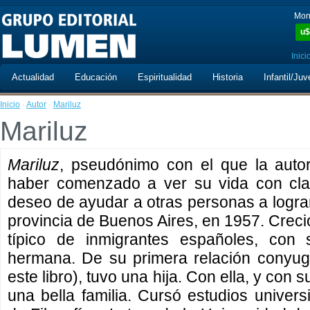
Mon
u$
Inici
Actualidad
Educación
Espiritualidad
Historia
Infantil/Juv
Inicio
·
Autor
·
Mariluz
Mariluz
Mariluz
, pseudónimo con el que la auto
haber comenzado a ver su vida con cla
deseo de ayudar a otras personas a logra
provincia de Buenos Aires, en 1957. Creci
típico de inmigrantes españoles, con
hermana. De su primera relación conyuga
este libro), tuvo una hija. Con ella, y con 
una bella familia. Cursó estudios univers