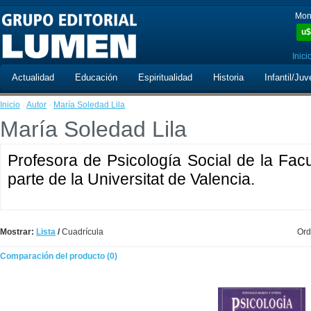
Mon
u$
Inici
Actualidad
Educación
Espiritualidad
Historia
Infantil/Juv
Inicio
·
Autor
·
María Soledad Lila
María Soledad Lila
Profesora de Psicología Social de la Fac
parte de la Universitat de Valencia.
Mostrar:
Lista
/
Cuadrícula
Ord
Comparación del producto (0)