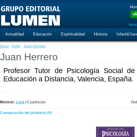
Mon
u$
Inici
Actualidad
Educación
Espiritualidad
Historia
Infantil/Juv
Inicio
·
Autor
·
Juan Herrero
Juan Herrero
Profesor Tutor de Psicología Social de
Educación a Distancia, Valencia, España.
Mostrar:
Lista
/
Cuadrícula
Ord
Comparación del producto (0)