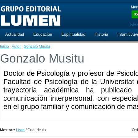
Mon
u$
Inici
Actualidad
Educación
Espiritualidad
Historia
Infantil/Juv
Inicio
·
Autor
·
Gonzalo Musitu
Gonzalo Musitu
Doctor de Psicología y profesor de Psicol
Facultad de Psicología de la Universitat 
trayectoria académica ha publicado
comunicación interpersonal, con especia
en el grupo familiar y comunicación de ma
Mostrar:
Lista
/
Cuadrícula
Ord