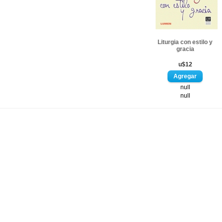
Liturgia con estilo y
gracia
u$12
null
null