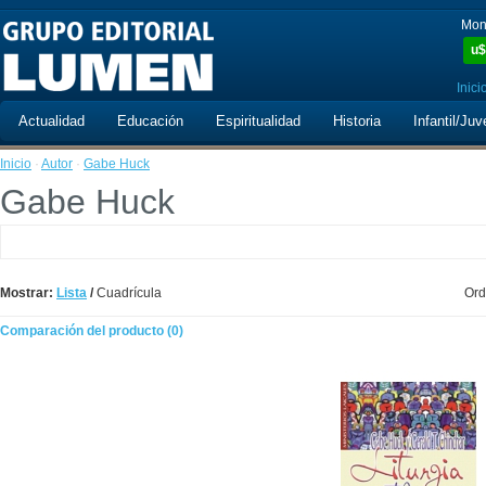
Mon
u$
Inici
Actualidad
Educación
Espiritualidad
Historia
Infantil/Juv
Inicio
·
Autor
·
Gabe Huck
Gabe Huck
Mostrar:
Lista
/
Cuadrícula
Ord
Comparación del producto (0)