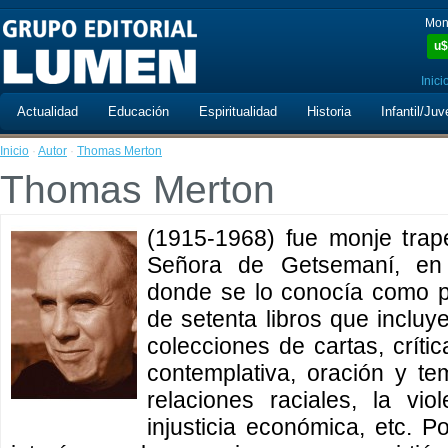
Mon
u$
Inici
Actualidad
Educación
Espiritualidad
Historia
Infantil/Juv
Inicio
·
Autor
·
Thomas Merton
Thomas Merton
(1915-1968) fue monje trap
Señora de Getsemaní, en 
donde se lo conocía como p
de setenta libros que incluy
colecciones de cartas, crític
contemplativa, oración y te
relaciones raciales, la vio
injusticia económica, etc. 