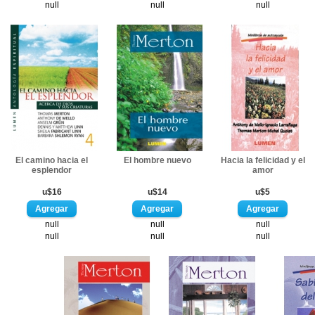
null
null
null
El camino hacia el
El hombre nuevo
Hacia la felicidad y el
esplendor
amor
u$16
u$14
u$5
null
null
null
null
null
null