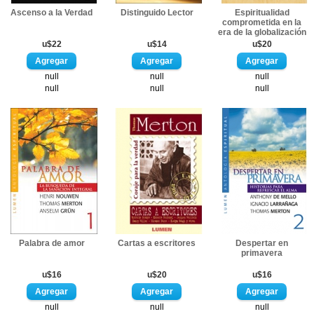
Ascenso a la Verdad
Distinguido Lector
Espiritualidad
comprometida en la
era de la globalización
u$22
u$14
u$20
null
null
null
null
null
null
Palabra de amor
Cartas a escritores
Despertar en
primavera
u$16
u$20
u$16
null
null
null