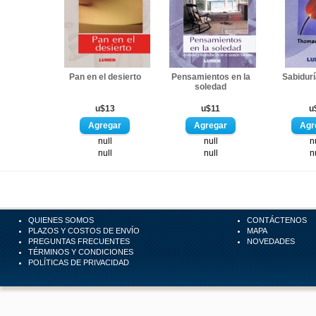
Pan en el desierto
Pensamientos en la
Sabidurí
soledad
u$13
u$11
u
null
null
n
null
null
n
QUIENES SOMOS
CONTÁCTENOS
PLAZOS Y COSTOS DE ENVÍO
MAPA
PREGUNTAS FRECUENTES
NOVEDADES
TÉRMINOS Y CONDICIONES
POLÍTICAS DE PRIVACIDAD