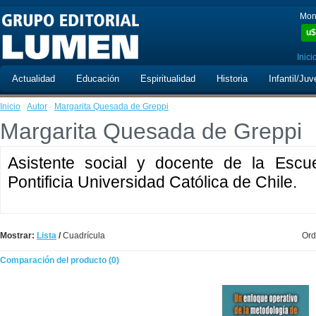
Mon
u$
Inici
Actualidad
Educación
Espiritualidad
Historia
Infantil/Juv
Inicio
·
Autor
·
Margarita Quesada de Greppi
Margarita Quesada de Greppi
Asistente social y docente de la Escu
Pontificia Universidad Católica de Chile.
Mostrar:
Lista
/
Cuadrícula
Ord
Comparación del producto (0)