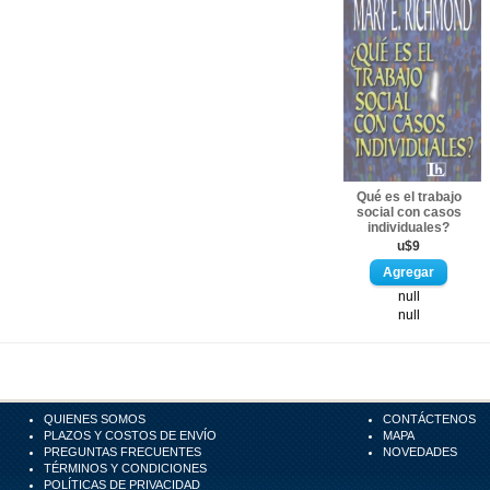
Qué es el trabajo
social con casos
individuales?
u$9
null
null
QUIENES SOMOS
CONTÁCTENOS
PLAZOS Y COSTOS DE ENVÍO
MAPA
PREGUNTAS FRECUENTES
NOVEDADES
TÉRMINOS Y CONDICIONES
POLÍTICAS DE PRIVACIDAD