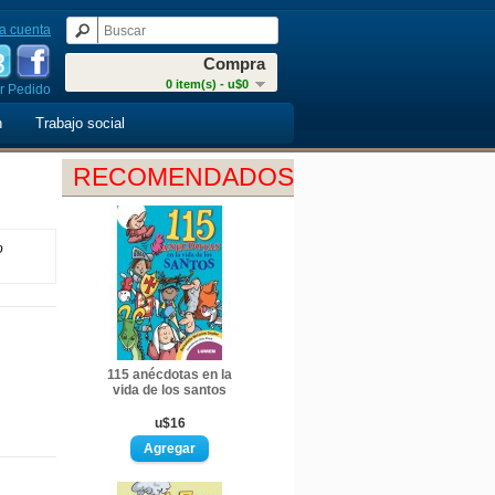
a cuenta
Compra
0 item(s) - u$0
r Pedido
n
Trabajo social
RECOMENDADOS
o
115 anécdotas en la
vida de los santos
u$16