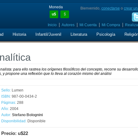
Moneda
Bienvenido,
conectarse
o
crear un
u$
$
Inicio
Autores
Mi Cuenta
Mi Compra
Realiza
ad
Historia
Infantil/Juvenil
Literatura
Psicología
Religió
alítica
nalista: para ello rastrea los orígenes filosóficos del concepto, recorre su desarroll
sis, y propone una reflexión que lo lleva al corazón mismo del análisi
Sello:
Lumen
ISBN:
987-00-0434-2
Páginas:
288
Año:
2004
Autor:
Stefano Bolognini
Disponibilidad:
Disponible
Precio: u$22