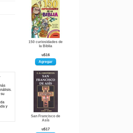
150 curiosidades de
la Biblia
u$16
y
 más
nálisis.
 su
nda
ada y
San Francisco de
Asís
u$17