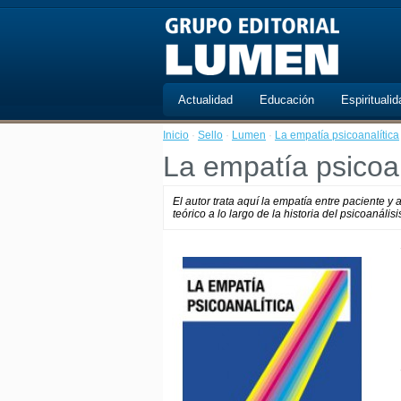
Actualidad
Educación
Espiritualid
Inicio
·
Sello
·
Lumen
·
La empatía psicoanalítica
La empatía psicoan
El autor trata aquí la empatía entre paciente y a
teórico a lo largo de la historia del psicoanáli