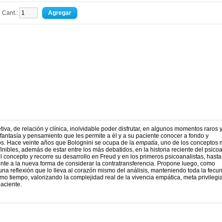
Cant.:
tiva, de relación y clínica, inolvidable poder disfrutar, en algunos momentos raros 
, fantasía y pensamiento que les permite a él y a su paciente conocer a fondo y
los. Hace veinte años que Bolognini se ocupa de la
empatía
, uno de los conceptos
inibles, además de estar entre los más debatidos, en la historia reciente del psicoa
del concepto y recorre su desarrollo en Freud y en los primeros psicoanalistas, hasta
ente a la nueva forma de considerar la contratransferencia. Propone luego, como
a, una reflexión que lo lleva al corazón mismo del análisis, manteniendo toda la fecu
mo tiempo, valorizando la complejidad real de la vivencia empática, meta privilegi
paciente.