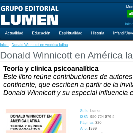
Mon
u$
Inici
Actualidad
Educación
Espiritualidad
Historia
Infantil/Juv
Inicio
·
Donald Winnicott en América latina
Donald Winnicott en América la
Teoría y clínica psicoanalítica
Este libro reúne contribuciones de autores
continente, que escriben a partir de la inv
Donald Winnicott y su especial influencia 
Sello:
Lumen
ISBN:
950-724-876-5
Páginas:
320
Año:
1999