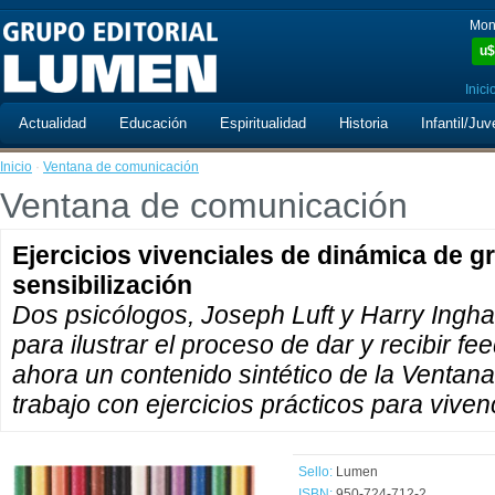
Mon
u$
Inici
Actualidad
Educación
Espiritualidad
Historia
Infantil/Juv
Inicio
·
Ventana de comunicación
Ventana de comunicación
Ejercicios vivenciales de dinámica de 
sensibilización
Dos psicólogos, Joseph Luft y Harry Ingh
para ilustrar el proceso de dar y recibir f
ahora un contenido sintético de la Ventana
trabajo con ejercicios prácticos para viven
Sello:
Lumen
ISBN:
950-724-712-2