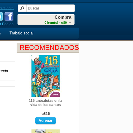
a cuenta
Compra
0 item(s) - u$0
r Pedido
n
Trabajo social
RECOMENDADOS
mundo.
115 anécdotas en la
vida de los santos
u$16