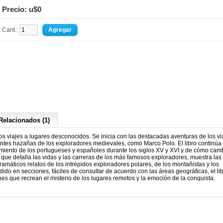
Precio: u$0
Cant.:
Relacionados (1)
dos viajes a lugares desconocidos. Se inicia con las destacadas aventuras de los vi
antes hazañas de los exploradores medievales, como Marco Polo. El libro continúa 
rimiento de los portugueses y españoles durante los siglos XV y XVI y de cómo cam
z que detalla las vidas y las carreras de los más famosos exploradores, muestra las
amáticos relatos de los intrépidos exploradores polares, de los montañistas y los
dido en secciones, fáciles de consultar de acuerdo con las áreas geográficas, el li
nes que recrean el misterio de los lugares remotos y la emoción de la conquista.