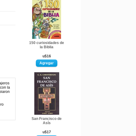
150 curiosidades de
la Biblia
u$16
ajeros
con la
biaron
bro
San Francisco de
Asís
u$17