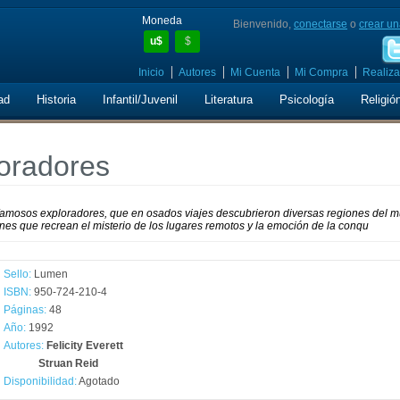
Moneda
Bienvenido,
conectarse
o
crear un
u$
$
Inicio
Autores
Mi Cuenta
Mi Compra
Realiza
ad
Historia
Infantil/Juvenil
Literatura
Psicología
Religió
loradores
ás famosos exploradores, que en osados viajes descubrieron diversas regiones del 
nes que recrean el misterio de los lugares remotos y la emoción de la conqu
Sello:
Lumen
ISBN:
950-724-210-4
Páginas:
48
Año:
1992
Autores:
Felicity Everett
Struan Reid
Disponibilidad:
Agotado