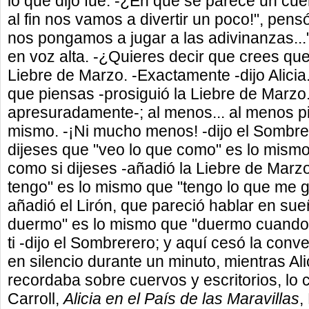
lo que dijo fue: -¿En qué se parece un cue
al fin nos vamos a divertir un poco!", pens
nos pongamos a jugar a las adivinanzas...
en voz alta. -¿Quieres decir que crees que 
Liebre de Marzo. -Exactamente -dijo Alicia
que piensas -prosiguió la Liebre de Marzo. 
apresuradamente-; al menos... al menos pie
mismo. -¡Ni mucho menos! -dijo el Sombre
dijeses que "veo lo que como" es lo mismo
como si dijeses -añadió la Liebre de Marz
tengo" es lo mismo que "tengo lo que me gu
añadió el Lirón, que pareció hablar en su
duermo" es lo mismo que "duermo cuando 
ti -dijo el Sombrerero; y aquí cesó la conv
en silencio durante un minuto, mientras Al
recordaba sobre cuervos y escritorios, lo
Carroll,
Alicia en el País de las Maravillas
,