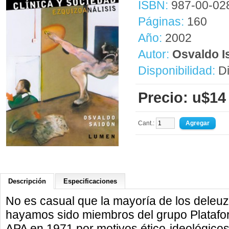
ISBN:
987-00-02
Páginas:
160
Año:
2002
Autor:
Osvaldo I
Disponibilidad:
Di
Precio: u$14
Cant.:
Descripción
Especificaciones
No es casual que la mayoría de los deleu
hayamos sido miembros del grupo Platafor
APA en 1971 por motivos ético-ideológicos.