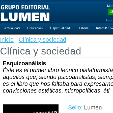
Mon
u$
Inici
Actualidad
Educación
Espiritualidad
Historia
Infantil/Juv
Inicio
·
Clínica y sociedad
Clínica y sociedad
Esquizoanálisis
Éste es el primer libro teórico plataformis
aquellos que, siendo psicoanalistas, siempr
es el libro que nos faltaba para expresarn
convicciones estéticas, micropolíticas, éti
Sello:
Lumen