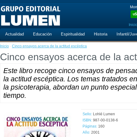
Mon
u$
Inici
Actualidad
Educación
Espiritualidad
Historia
Infantil/Juv
Inicio
·
Cinco ensayos acerca de la actitud escéptica
Cinco ensayos acerca de la act
Este libro recoge cinco ensayos de pensa
la actitud escéptica. Los temas tratados en 
la psicoterapia, abordan un punto especia
tiempo.
Sello:
Lohlé Lumen
ISBN:
987-00-0138-6
Páginas:
160
Año:
2001