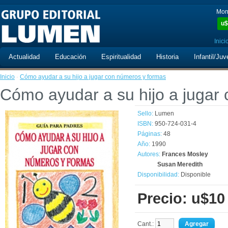
Mon
u$
Inici
Actualidad
Educación
Espiritualidad
Historia
Infantil/Juv
Inicio
·
Cómo ayudar a su hijo a jugar con números y formas
Cómo ayudar a su hijo a jugar
Sello:
Lumen
ISBN:
950-724-031-4
Páginas:
48
Año:
1990
Autores:
Frances Mosley
Susan Meredith
Disponibilidad:
Disponible
Precio: u$10
Cant.: