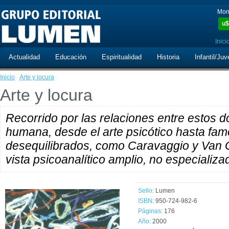
Mon
u$
Inici
Actualidad
Educación
Espiritualidad
Historia
Infantil/Juv
Inicio
·
Arte y locura
Arte y locura
Recorrido por las relaciones entre estos d
humana, desde el arte psicótico hasta fam
desequilibrados, como Caravaggio y Van 
vista psicoanalítico amplio, no especializ
Sello:
Lumen
ISBN:
950-724-982-6
Páginas:
176
Año:
2000