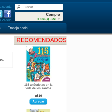
a cuenta
Compra
0 item(s) - u$0
r Pedido
n
Trabajo social
RECOMENDADOS
dos,
115 anécdotas en la
vida de los santos
u$16