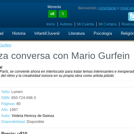
Moneda
Bienvenido,
conectarse
o
crear un
u$
$
Inicio
Autores
Mi Cuenta
Mi Compra
Realiza
ad
Historia
Infantil/Juvenil
Literatura
Psicología
Religió
Gurfein
nza conversa con Mario Gurfein
al
 París, se convierte ahora en interlocutor para tratar temas interesantes e inespera
del ritmo y la creatividad sonora en su propia obra como artista plástic
Sello:
Lumen
ISBN:
950-724-698-3
Páginas:
80
Año:
1997
Autor:
Violeta Hemsy de Gainza
Disponibilidad:
Disponible
Precio: u$10