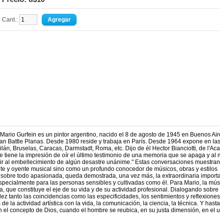
Cant.:
ario Gurfein es un pintor argentino, nacido el 8 de agosto de 1945 en Buenos Air
uan Battle Planas. Desde 1980 reside y trabaja en París. Desde 1964 expone en la
ilán, Bruselas, Caracas, Darmstadt, Roma, etc. Dijo de él Hector Bianciotti, de l'A
se tiene la impresión de oír el último testimonio de una memoria que se apaga y al
sistir al embellecimiento de algún desastre unánime." Estas conversaciones muestran
te y oyente musical sino como un profundo conocedor de músicos, obras y estilos
o sobre todo apasionada, queda demostrada, una vez más, la extraordinaria import
specialmente para las personas sensibles y cultivadas como él. Para Mario, la mús
ura, que constituye el eje de su vida y de su actividad profesional. Dialogando sobr
idez tanto las coincidencias como las especificidades, los sentimientos y reflexione
de la actividad artística con la vida, la comunicación, la ciencia, la técnica. Y hasta
 el concepto de Dios, cuando el hombre se reubica, en su justa dimensión, en el 