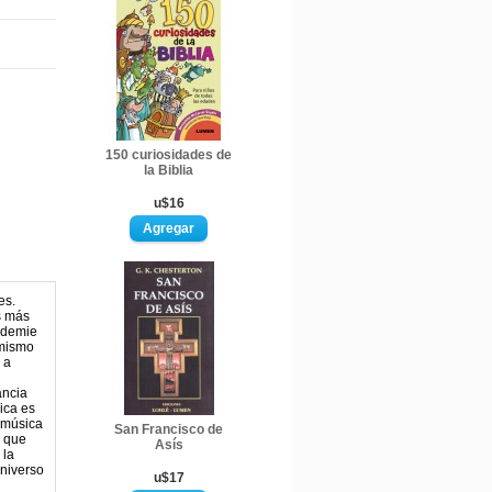
150 curiosidades de
la Biblia
u$16
es.
s más
cademie
 mismo
 a
ancia
ica es
e música
San Francisco de
s que
Asís
 la
universo
u$17