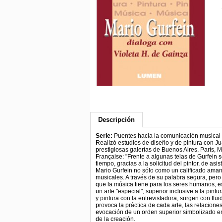
Descripción
Serie:
Puentes hacia la comunicación musical M
Realizó estudios de diseño y de pintura con J
prestigiosas galerías de Buenos Aires, París, M
Française: "Frente a algunas telas de Gurfein 
tiempo, gracias a la solicitud del pintor, de a
Mario Gurfein no sólo como un calificado aman
musicales. A través de su palabra segura, per
que la música tiene para los seres humanos, e
un arte "especial", superior inclusive a la pint
y pintura con la entrevistadora, surgen con flu
provoca la práctica de cada arte, las relaciones 
evocación de un orden superior simbolizado en
de la creación.