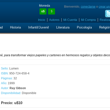
Moneda
Bienvenido,
conectarse
o
crear un
u$
$
Inicio
Autores
Mi Cuenta
Mi Compra
Realiza
ad
Historia
Infantil/Juvenil
Literatura
Psicología
Religió
é, para transformar viejos papeles y cartones en hermosos regalos y objetos decor
Sello:
Lumen
ISBN:
950-724-658-4
Páginas:
32
Año:
1999
Autor:
Ray Gibson
Disponibilidad:
Disponible
Precio: u$10