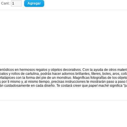
Cant.:
periódicos en hermosos regalos y objetos decorativos. Con la ayuda de otros mater
os y rollos de cartulina, podrás hacer adornos brillantes, títeres, boles, aros, coll
talápices con la forma del pie de un monstruo. Magníficas fotografías de los objet
s por ti mismo y, al mismo tiempo, precisas instrucciones te mostrarán paso a paso 
rán cuidadosamente en cada diseño. Te costará creer que
papel maché
significa "