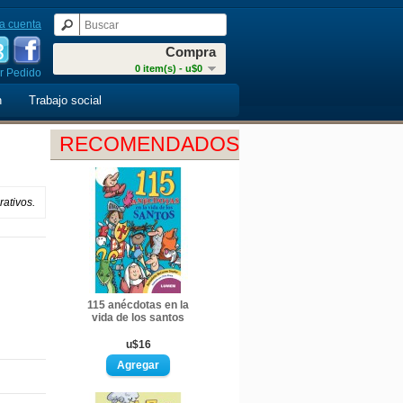
a cuenta
Compra
0 item(s) - u$0
r Pedido
n
Trabajo social
RECOMENDADOS
ativos.
115 anécdotas en la
vida de los santos
u$16