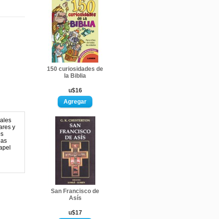
150 curiosidades de
la Biblia
u$16
iales
ares y
os
las
papel
San Francisco de
Asís
u$17