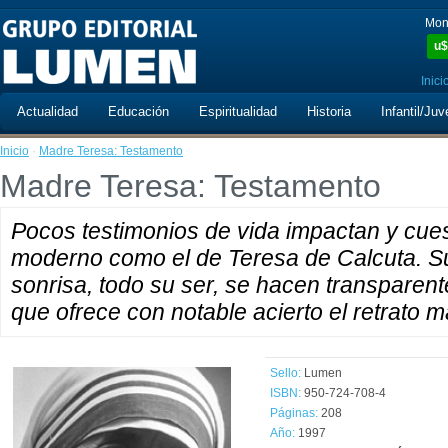
Mon
u$
Inici
Actualidad
Educación
Espiritualidad
Historia
Infantil/Juv
Inicio
·
Madre Teresa: Testamento
Madre Teresa: Testamento
Pocos testimonios de vida impactan y cue
moderno como el de Teresa de Calcuta. Su
sonrisa, todo su ser, se hacen transparente
que ofrece con notable acierto el retrato
Sello:
Lumen
ISBN:
950-724-708-4
Páginas:
208
Año:
1997