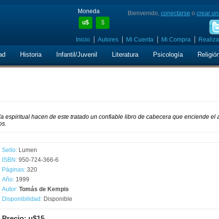
Moneda
Bienvenido,
conectarse
o
crear un
u$
$
Inicio
Autores
Mi Cuenta
Mi Compra
Realiza
ad
Historia
Infantil/Juvenil
Literatura
Psicología
Religió
o
a espiritual hacen de este tratado un confiable libro de cabecera que enciende el
os.
Sello:
Lumen
ISBN:
950-724-366-6
Páginas:
320
Año:
1999
Autor:
Tomás de Kempis
Disponibilidad:
Disponible
Precio: u$15