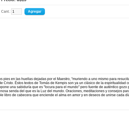
Cant.:
os pies en las huellas dejadas por el Maestro, "muriendo a uno mismo para resucit
 de Cristo. Éstos textos de Tomás de Kempis son ya un clásico de la espiritualidad c
pone una sabiduría que es "locura para el mundo" pero fuente de auténtico gozo 
inosa senda del que es la Luz del mundo. Oraciones, meditaciones y consejos para
iable libro de cabecera que enciende el alma en amor y en deseos de unirse cada d