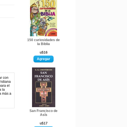
150 curiosidades de
la Biblia
u$16
ar con
ristiana
para el
 la
ía más a
San Francisco de
Asís
u$17