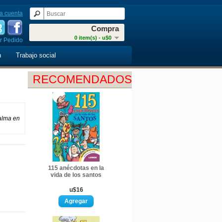
a cuenta
Compra
0 item(s) - u$0
r Pedido
n
Trabajo social
RECOMENDADOS
 alma en
115 anécdotas en la
vida de los santos
u$16