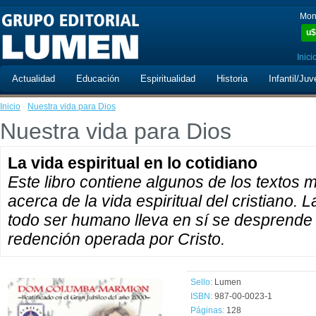
Mon
u$
Inici
Actualidad
Educación
Espiritualidad
Historia
Infantil/Juv
Inicio
·
Nuestra vida para Dios
Nuestra vida para Dios
La vida espiritual en lo cotidiano
Este libro contiene algunos de los texto
acerca de la vida espiritual del cristiano. 
todo ser humano lleva en sí se desprende
redención operada por Cristo.
Sello:
Lumen
ISBN:
987-00-0023-1
Páginas:
128