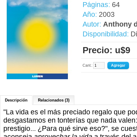
Páginas:
64
Año:
2003
Autor:
Anthony d
Disponibilidad:
Di
Precio: u$9
Cant.:
Descripción
Relacionados (3)
"La vida es el más preciado regalo que p
desgastamos en tonterías que nada valen:
prestigio... ¿Para qué sirve eso?", se cue
aconseja
aprovechar la vida
a través del 