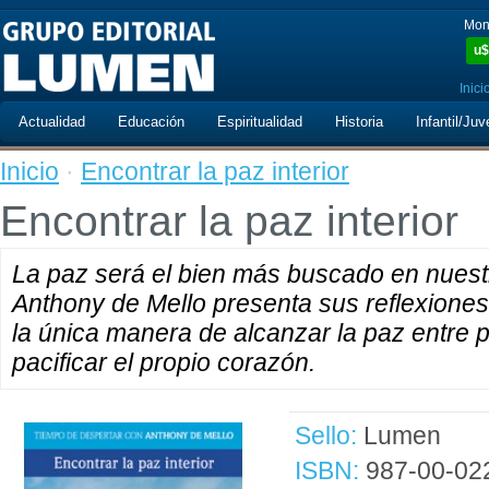
Mon
u$
Inici
Actualidad
Educación
Espiritualidad
Historia
Infantil/Juv
Inicio
·
Encontrar la paz interior
Encontrar la paz interior
La paz será el bien más buscado en nuest
Anthony de Mello presenta sus reflexiones
la única manera de alcanzar la paz entre
pacificar el propio corazón.
Sello:
Lumen
ISBN:
987-00-02