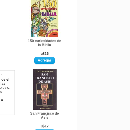
150 curiosidades de
la Biblia
u$16
un
 de él
 las
o esto,
su
 a
San Francisco de
Asís
u$17