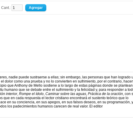
Cant.:
seres, nadie puede sustraerse a ellas; sin embargo, las personas que han logrado 
el dolor como una prueba y no lo convierten en sufrimiento, por el contrario, hacen
ncipio que Anthony de Mello sostiene a lo largo de estas páginas donde se plantean
itu humano que se debate entre el sufrimiento y la felicidad y, para responder a tod
ión interior
,
Rompe el ídolo
,
Caminar sobre las aguas
,
Práctica de la oración
, con 
 que en cada respuesta el lector cristiano encontrará el sustento teórico que lo
ce en su conciencia, en sus apegos, en sus falsos deseos, en su programación, y
 todos los padecimientos humanos carecen de real valor. El editor