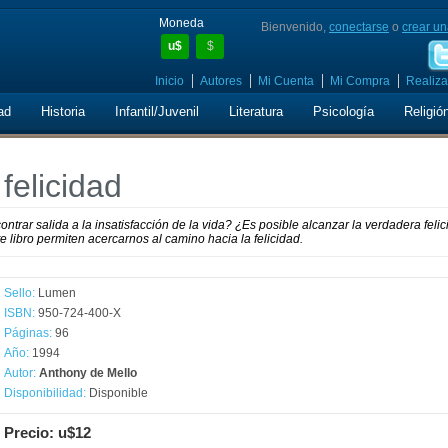
Moneda
Bienvenido,
conectarse
o
crear un
u$
$
Inicio
Autores
Mi Cuenta
Mi Compra
Realiza
ad
Historia
Infantil/Juvenil
Literatura
Psicología
Religió
felicidad
trar salida a la insatisfacción de la vida? ¿Es posible alcanzar la verdadera feli
 libro permiten acercarnos al camino hacia la felicidad.
Sello:
Lumen
ISBN:
950-724-400-X
Páginas:
96
Año:
1994
Autor:
Anthony de Mello
Disponibilidad:
Disponible
Precio: u$12