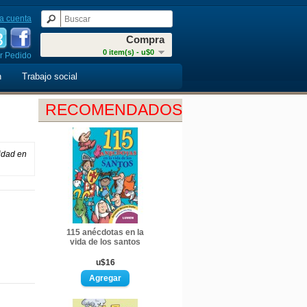
a cuenta
Compra
0 item(s) - u$0
r Pedido
n
Trabajo social
RECOMENDADOS
cidad en
115 anécdotas en la
vida de los santos
u$16