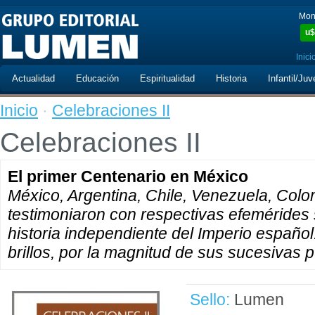
Mon
u$
Inici
Actualidad
Educación
Espiritualidad
Historia
Infantil/Juv
Inicio
·
Celebraciones II
Celebraciones II
El primer Centenario en México
México, Argentina, Chile, Venezuela, Colo
testimoniaron con respectivas efemérides
historia independiente del Imperio español
brillos, por la magnitud de sus sucesivas 
Sello:
Lumen