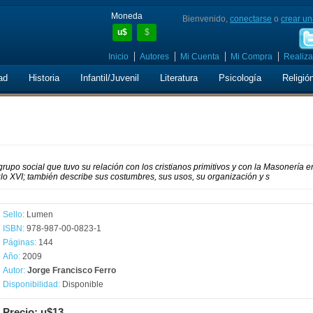
Moneda
Bienvenido,
conectarse
o
crear un
u$
$
Inicio
Autores
Mi Cuenta
Mi Compra
Realiza
ad
Historia
Infantil/Juvenil
Literatura
Psicología
Religió
grupo social que tuvo su relación con los cristianos primitivos y con la Masonería e
iglo XVI; también describe sus costumbres, sus usos, su organización y s
Sello:
Lumen
ISBN:
978-987-00-0823-1
Páginas:
144
Año:
2009
Autor:
Jorge Francisco Ferro
Disponibilidad:
Disponible
Precio: u$13