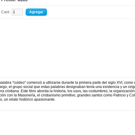
Cant.:
alabra "culdeo" comenzó a utilizarse durante la primera parte del siglo XVI, como
argo, el grupo social que estas palabras designaban tenía una existencia y un ori
 cristiana. Este libro aborda la historia, los usos, las costumbres, la organización 
lación con la Masonería, el cristianismo primitivo, grandes santos como Patricio y C
, un relato histórico apasionante.