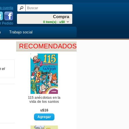
a cuenta
Compra
0 item(s) - u$0
r Pedido
n
Trabajo social
RECOMENDADOS
n el
115 anécdotas en la
vida de los santos
u$16