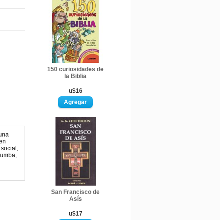
150 curiosidades de
la Biblia
u$16
 una
gen
social,
olumba,
San Francisco de
Asís
u$17