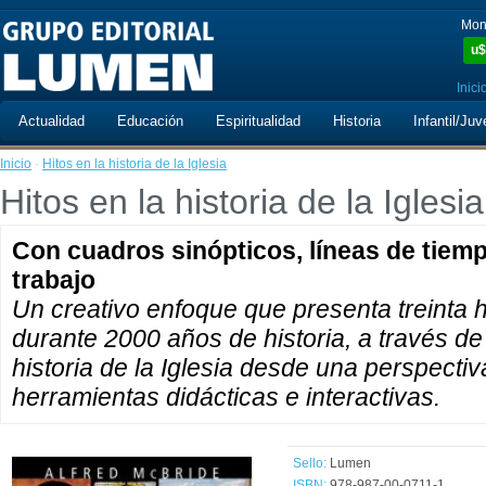
Mon
u$
Inici
Actualidad
Educación
Espiritualidad
Historia
Infantil/Juv
Inicio
·
Hitos en la historia de la Iglesia
Hitos en la historia de la Iglesia
Con cuadros sinópticos, líneas de tiem
trabajo
Un creativo enfoque que presenta treinta h
durante 2000 años de historia, a través de 
historia de la Iglesia desde una perspect
herramientas didácticas e interactivas.
Sello:
Lumen
ISBN:
978-987-00-0711-1