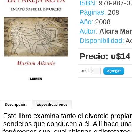
ISBN:
978-987-0
Páginas:
208
Año:
2008
Autor:
Alcira Ma
Disponibilidad:
Ag
Precio: u$14
Cant.:
Descripción
Especificaciones
Este libro examina tanto el divorcio propi
senderos que conducen a él. Allí hace una
fenómenos que, cual chispas o tijeretazos,