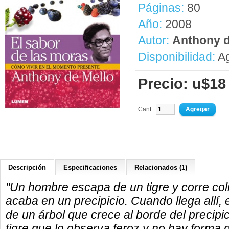
Páginas:
80
Año:
2008
Autor:
Anthony d
Disponibilidad:
Ag
Precio: u$18
Cant.:
Descripción
Especificaciones
Relacionados (1)
"Un hombre escapa de un tigre y corre co
acaba en un precipicio. Cuando llega allí,
de un árbol que crece al borde del precipici
tigre que lo observa feroz y no hay forma 