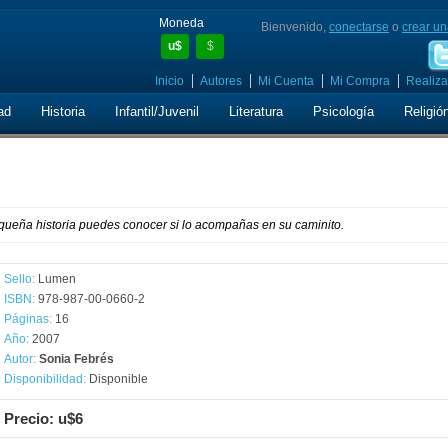
Moneda
Bienvenido,
conectarse
o
crear un
u$
$
Inicio
Autores
Mi Cuenta
Mi Compra
Realiza
ad
Historia
Infantil/Juvenil
Literatura
Psicología
Religió
queña historia puedes conocer si lo acompañas en su caminito.
Sello:
Lumen
ISBN:
978-987-00-0660-2
Páginas:
16
Año:
2007
Autor:
Sonia Febrés
Disponibilidad:
Disponible
Precio: u$6