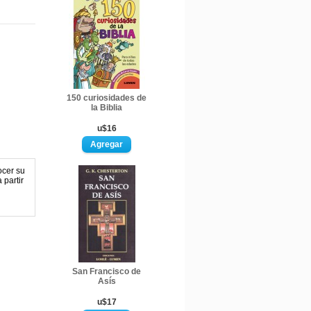
150 curiosidades de
la Biblia
u$16
ocer su
 partir
San Francisco de
Asís
u$17