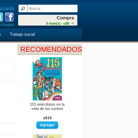
a cuenta
Compra
0 item(s) - u$0
r Pedido
n
Trabajo social
RECOMENDADOS
115 anécdotas en la
vida de los santos
u$16