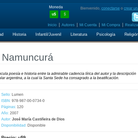
Moneda
Bienvenido,
conectarse
o
crear un
u$
$
Inicio
Autores
Mi Cuenta
Mi Compra
Realiza
ad
Historia
Infantil/Juvenil
Literatura
Psicología
Religió
no Namuncurá
ula poesía e historia entre la admirable cadencia lírica del autor y la descripción
lar argentina, a la cual la Santa Sede ha consagrado a la beatificación.
Sello:
Lumen
ISBN:
978-987-00-0734-0
Páginas:
120
Año:
2007
Autor:
José María Castiñeira de Dios
Disponibilidad:
Disponible
Precio: u$9