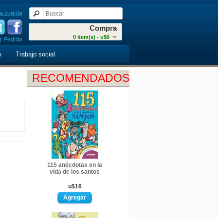
a cuenta
Compra
0 item(s) - u$0
r Pedido
n
Trabajo social
RECOMENDADOS
115 anécdotas en la
vida de los santos
u$16