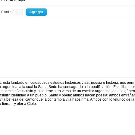
Cant.:
so, está fundado en cuidadosos estudios históricos y así, poesía e historia, nos perm
a argentina, a la cual la Santa Sede ha consagrado a la beatificación. Este libro no
de cerca a Jesucristo y la cadencia en verso de un escritor argentino, en ese géner
ransmitir identidad a un pueblo. Santo y poeta: ambos hacen poesía; ambos entraña
 la belleza del cantor que la contempla y la hace rima. Ambos con lo telúrico de la 
tierra... y olor a Cielo.