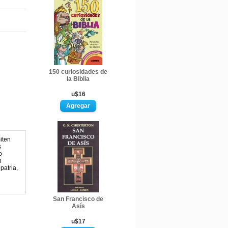
150 curiosidades de
la Biblia
u$16
iten
s
o
n
patria,
San Francisco de
Asís
u$17