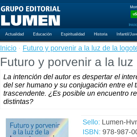
Mon
u$
Inici
Actualidad
Educación
Espiritualidad
Historia
Infantil/Juv
Inicio
·
Futuro y porvenir a la luz de la logot
Futuro y porvenir a la luz
La intención del autor es despertar el inte
del ser humano y su conjugación entre el t
trascendente. ¿Es posible un encuentro r
distintas?
Sello:
Lumen-Hvm
ISBN:
978-987-0