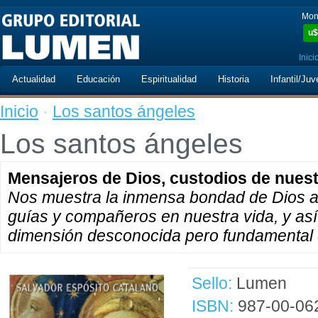
Mon
u$
Inici
Actualidad
Educación
Espiritualidad
Historia
Infantil/Juv
Inicio
·
Los santos ángeles
Los santos ángeles
Mensajeros de Dios, custodios de nuest
Nos muestra la inmensa bondad de Dios al
guías y compañeros en nuestra vida, y as
dimensión desconocida pero fundamental d
Sello:
Lumen
ISBN:
987-00-06