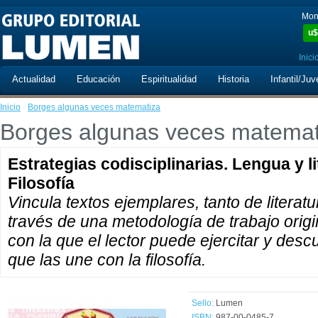
Mon
u$
Inici
Actualidad
Educación
Espiritualidad
Historia
Infantil/Juv
Inicio
·
Borges algunas veces matematiza
Borges algunas veces matemat
Estrategias codisciplinarias. Lengua y li
Filosofía
Vincula textos ejemplares, tanto de litera
través de una metodología de trabajo origin
con la que el lector puede ejercitar y des
que las une con la filosofía.
Sello:
Lumen
ISBN:
987-00-0485-7