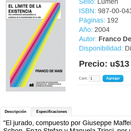
Sello:
Lumen
ISBN:
987-00-04
Páginas:
192
Año:
2004
Autor:
Franco De
Disponibilidad:
Di
Precio: u$13
Cant.:
Descripción
Especificaciones
"El jurado, compuesto por Giuseppe Maffei
Schon, Enzo Stefan y Manuela Trinci, por 