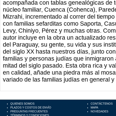
acompañada con tablas genealógicas de t
núcleo familiar, Cuenca (Cohenca), Pared
Mizrahi, incrementado al correr del tiempo
con familias sefarditas como Saporta, Cas
Levy, Chiniyo, Pérez y muchas otras. Como
autor incluye en la obra un actualizado 
del Paraguay, su gente, su vida y sus ins
del siglo XX hasta nuestros días, junto con
familias y personas judías que inmigraron 
mitad del siglo pasado. Esta obra rica y v
en calidad, añade una piedra más al mosaic
variado de las familias judías en general y 
QUIENES SOMOS
CONTÁCTENOS
PLAZOS Y COSTOS DE ENVÍO
MAPA
PREGUNTAS FRECUENTES
NOVEDADES
TÉRMINOS Y CONDICIONES