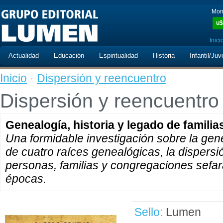
Mon
u$
Inici
Actualidad
Educación
Espiritualidad
Historia
Infantil/Juv
Inicio
·
Dispersión y reencuentro
Dispersión y reencuentro
Genealogía, historia y legado de familia
Una formidable investigación sobre la genea
de cuatro raíces genealógicas, la dispersi
personas, familias y congregaciones sefara
épocas.
Sello:
Lumen