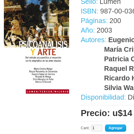
Sello:
Lumen
ISBN:
987-00-03
Páginas:
200
Año:
2003
Autores:
Eugeni
María Cri
Patricia 
Raquel R
Ricardo 
Silvia Wa
Disponibilidad:
Di
Precio: u$14
Cant.: