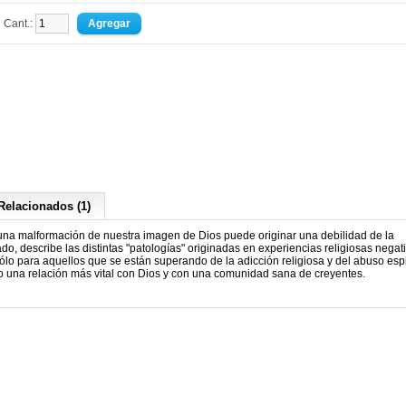
Cant.:
Relacionados (1)
, una malformación de nuestra imagen de Dios puede originar una debilidad de la
ado, describe las distintas "patologías" originadas en experiencias religiosas negati
lo para aquellos que se están superando de la adicción religiosa y del abuso espir
o una relación más vital con Dios y con una comunidad sana de creyentes.