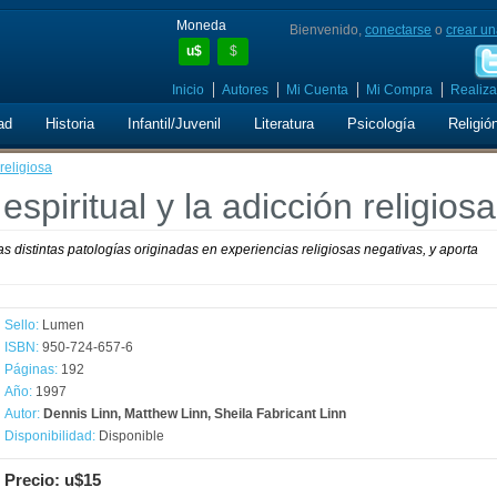
Moneda
Bienvenido,
conectarse
o
crear un
u$
$
Inicio
Autores
Mi Cuenta
Mi Compra
Realiza
ad
Historia
Infantil/Juvenil
Literatura
Psicología
Religió
religiosa
piritual y la adicción religiosa
las distintas patologías originadas en experiencias religiosas negativas, y aporta
Sello:
Lumen
ISBN:
950-724-657-6
Páginas:
192
Año:
1997
Autor:
Dennis Linn, Matthew Linn, Sheila Fabricant Linn
Disponibilidad:
Disponible
Precio: u$15