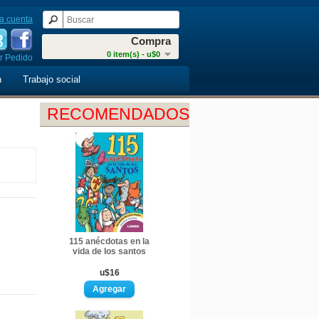
a cuenta
Compra
0 item(s) - u$0
r Pedido
n
Trabajo social
RECOMENDADOS
115 anécdotas en la
vida de los santos
u$16