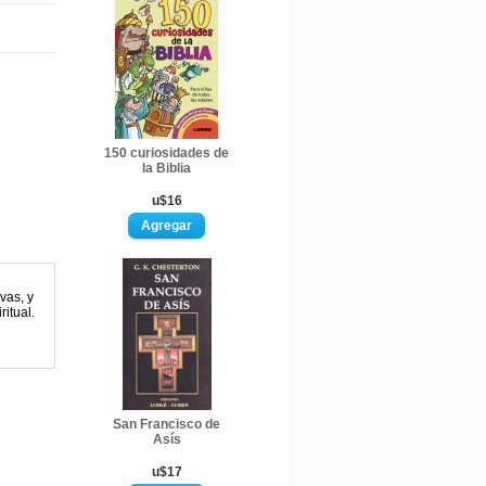
150 curiosidades de
la Biblia
u$16
vas, y
itual.
San Francisco de
Asís
u$17